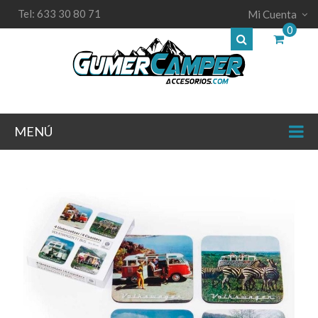
Tel: 633 30 80 71
Mi Cuenta
0
MENÚ