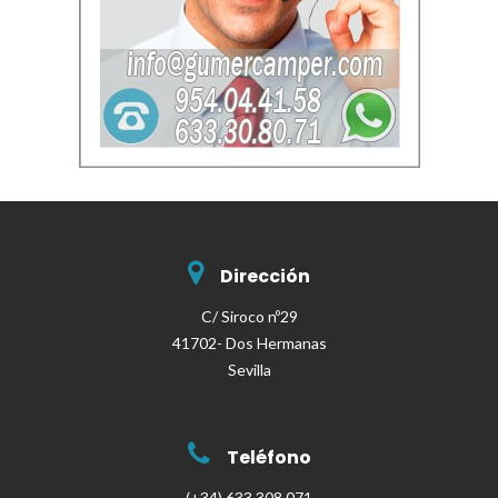
Dirección
C/ Siroco nº29
41702- Dos Hermanas
Sevilla
Teléfono
(+34) 633 308 071