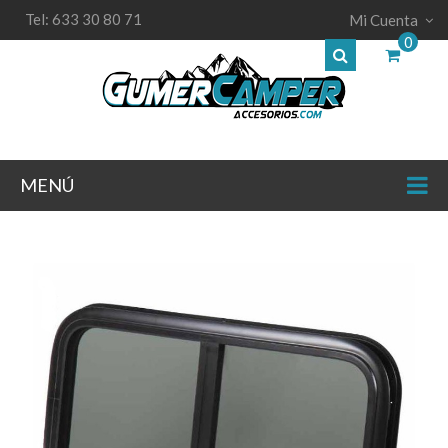
Tel: 633 30 80 71
Mi Cuenta
0
MENÚ