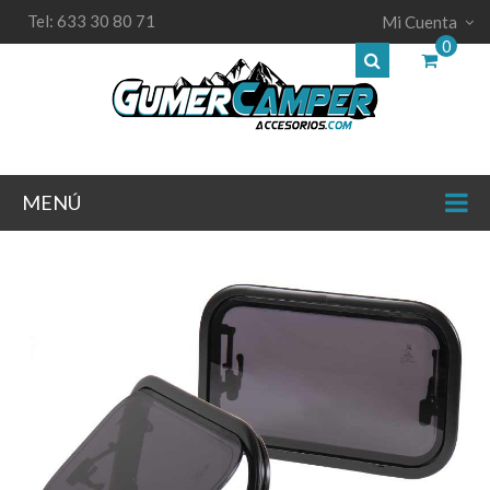
Tel: 633 30 80 71
Mi Cuenta
0
MENÚ