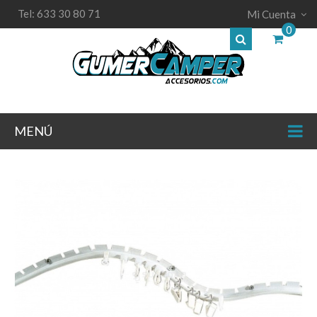
Tel: 633 30 80 71
Mi Cuenta
0
MENÚ