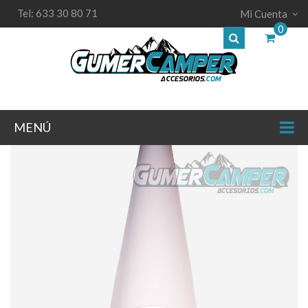
Tel: 633 30 80 71
Mi Cuenta
0
MENÚ