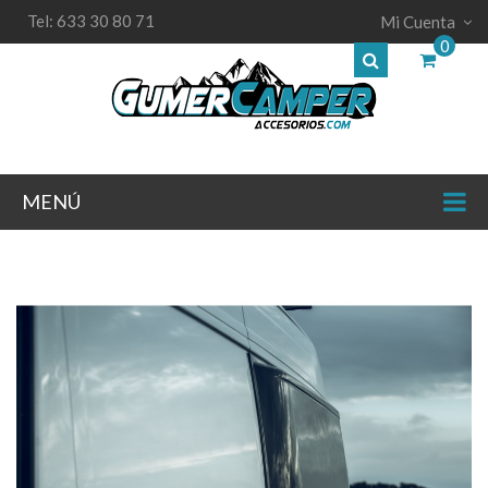
Tel: 633 30 80 71
Mi Cuenta
0
MENÚ