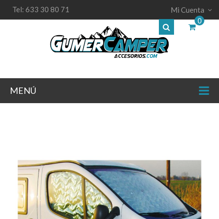
Tel: 633 30 80 71
Mi Cuenta
0
MENÚ