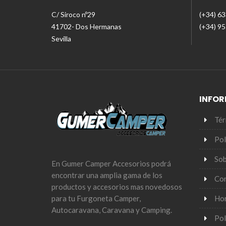
C/ Siroco nº29
(+34) 6
41702- Dos Hermanas
(+34) 9
Sevilla
INFO
Tér
Pol
Sob
En Gumer Camper Accesorios podrá
encontrar una amplia gama de los
Co
productos y accesorios mas novedosos
Hor
para tu Furgoneta Camper,
Autocaravana, Caravana y Camping.
Pol