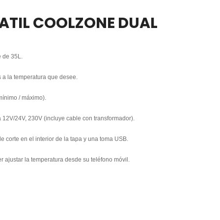
ATIL COOLZONE DUAL
 de 35L.
 a la temperatura que desee.
mínimo / máximo).
 12V/24V, 230V (incluye cable con transformador).
de corte en el interior de la tapa y una toma USB.
r ajustar la temperatura desde su teléfono móvil.