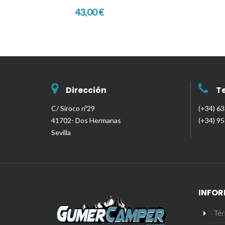
43,00 €
Dirección
T
C/ Siroco nº29
(+34) 6
41702- Dos Hermanas
(+34) 9
Sevilla
INFO
Tér