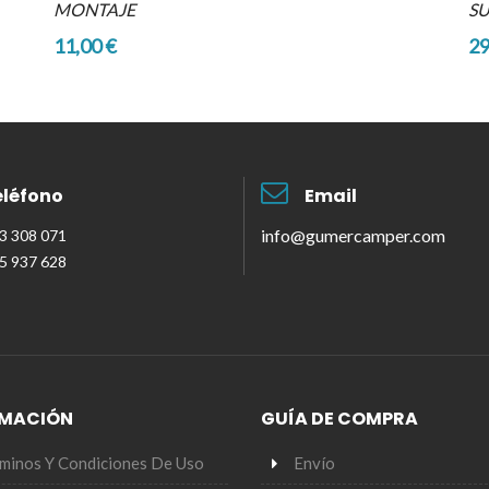
MONTAJE
S
11,00 €
29
eléfono
Email
info@gumercamper.com
33 308 071
55 937 628
RMACIÓN
GUÍA DE COMPRA
minos Y Condiciones De Uso
Envío