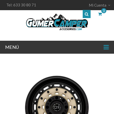
Tel: 633 30 80 71
Mi Cuenta
0
MENÚ