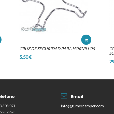
CRUZ DE SEGURIDAD PARA HORNILLOS
CO
S
5,50 €
29
eléfono
Email
info@gumercamper.com
33 308 071
55 937 628