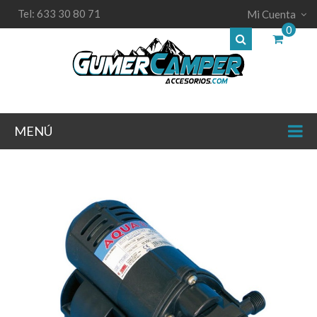
Tel: 633 30 80 71
Mi Cuenta
0
MENÚ